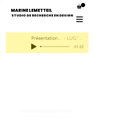
MARINE LEMETTEIL
STUDIO DE RECHERCHE EN DESIGN
Présentation du jeu
LUG "PRO"
-01:22
MARINE LEMETTEIL
STUDIO DE RECHERCHE EN DESIGN
ME CONTACTER
+33 (0)
7
86 87 05 3
2