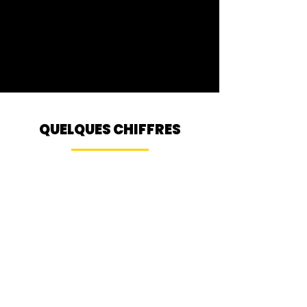
QUELQUES CHIFFRES
6
ANNÉES
D'ACTIVITÉ
+ 80
CLIENTS
+ 270