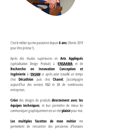
C'
est le métier qui me passionne depuis
6 ans
(février 2019
pour être précise !).
A
près des
étud
es supérieures en
Arts Appliqués
(spécialisation Design Produit)
ENSAAMA
et de
à l'
Recherche en Innovation Conception
et
Ingénierie
à
après avoir travaillé un temps
l'
ENSA
M
et
chez
Décathlon
puis
chez
Chanel
, j'accompagne
aujourd'hui des services R&D et DA de nombreuses
entreprises.
Créer
des designs de produits
directement
avec les
équipes
techniques
, et leur permettre de mieux les
communiquer graphiquement est un réel
plaisir
pour moi.
Les multiples facettes de mon métier
me
permettent de rencontrer des personnes d'horizons