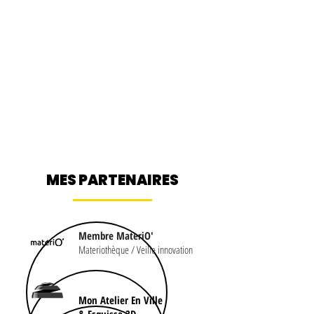
MISSIONS
4,8/5
SATISFACTIO
N CLIENT
MES PARTENAIRES
Membre MateriO'
Materiothèque / Veille innovation
Mon Atelier En Ville
& Esquisse 3D