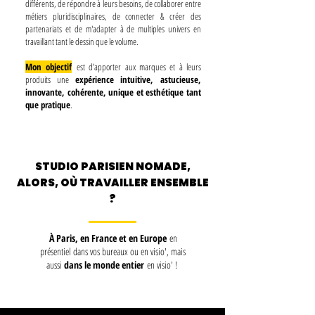
différents, de répondre à leurs besoins, de collaborer entre
métiers pluridisciplinaires, de connecter & créer des
partenariats et de m'adapter à de multiples univers en
travaillant tant le dessin que le volume.
Mon objectif
est d'apporter aux marques et à leurs
produits une
expérience
intuitive, astucieuse,
innovante, cohérente, unique et esthétique tant
que pratique
.
STUDIO PARISIEN NOMADE,
ALORS, OÙ TRAVAILLER ENSEMBLE
?
À Paris, en France et en Europe
en
présentiel dans vos bureaux ou en visio', mais
aussi
d
ans le monde entier
en visio' !