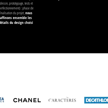
(dessin, prototypage, tests et
erfectionnement) : p
hase de
finalisation du projet,
nous
affinons ensemble les
détails du design choisi