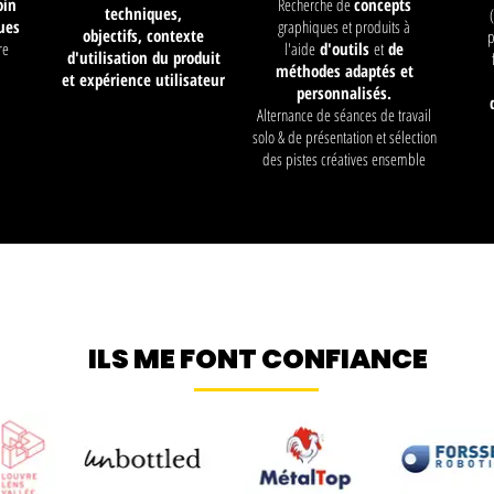
oin
Recherche de
concepts
techniques,
ues
graphiques et produits à
objectifs,
contexte
p
re
l'aide
d'outils
et
de
d'utilisation du produit
méthodes
adaptés
et
et
expérience
utilisateur
personnalisés.
Alternance de séances de travail
solo & de présentation et sélection
des pistes créatives ensemble
ILS ME FONT CONFIANCE