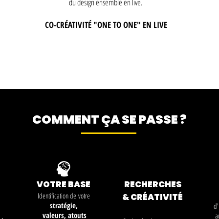
du design ensemble en live.
CO-CRÉATIVITÉ "ONE TO ONE" EN LIVE
COMMENT ÇA SE PASSE ?
VOTRE BASE
RECHERCHES
Identification de
votre
& CRÉ
ATIVITÉ
stratégie,
d
valeurs,
atouts
a