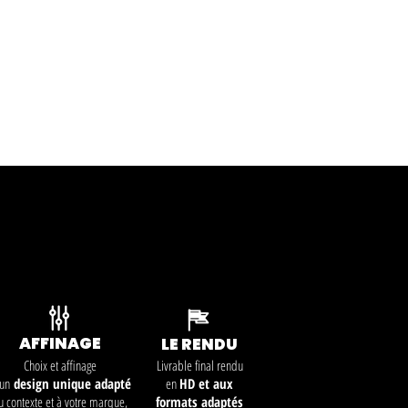
AFFINAGE
LE RENDU
Choix et affinage
Livrable final rendu
'un
design
unique
adapté
en
HD et aux
u contexte et à votre marque,
formats adaptés