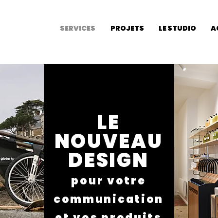
SERVICES
PROJETS
LE STUDIO
A
BON
LE
NOUVEA
U
DESIGN
pour votre
communication
et vos produits