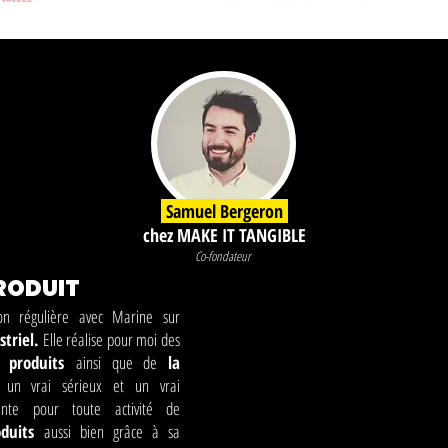
Samuel Bergeron
chez MAKE IT TANGIBLE
Co-fondat
eur
RODUIT
çon régulière avec Marine sur
striel.
Elle réalise pour moi des
e produits
ainsi que de
la
 un vrai sérieux et un vrai
ente pour toute activité de
oduits
aussi bien grâce à sa