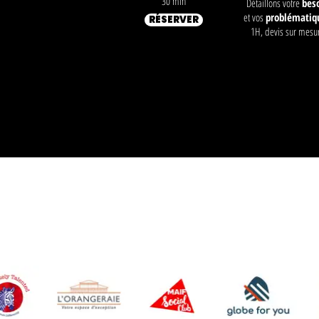
30 min
Détaillons votre
bes
et vos
problématiq
RÉSERVER
1H, devis sur mesu