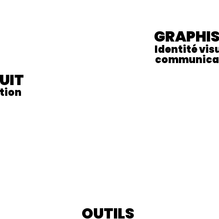
GRAPHI
Identité vis
communica
UIT
tion
DESIGN
OUTILS